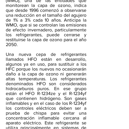
(WMO), una de las entidades que
monitorean la capa de ozono, indica
que desde 1996 comenzó a observarse
una reducción en el tamaño del agujero
de 1% a 3% cada 10 años. Anticipa la
WMO, que si se controlan las emisiones
de efecto invernadero, particularmente
los refrigerantes, puede cerrarse y
restituirse la capa de ozono para el año
2050.
Una nueva cepa de refrigerantes
llamados HFO están en desarrollo,
algunos ya en uso, para sustituir a los
HFC porque los nuevos no ocasionarán
daño a la capa de ozono ni generarán
altas temperaturas. Los refrigerantes
denominados HFO son considerados
hidrocarburos puros. En ese grupo
están el HFO R-1234ze y el R-1234yf
que contienen hidrógeno. Son gases
inflamables y en el caso de los R-1234yf
los controles eléctricos deben ser a
prueba de chispa para evitar una
concentración inflamable cercana al
aparato eléctrico. Este refrigerante se
utiliza principalmente en sistemas de