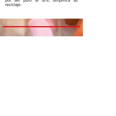
por ser puro al 10%, simplifica su
reciclaje.
Solidaridad Comunitaria
Un aspecto particularmente significativo
de la Responsabilidad Social del
Colegio es la solidaridad comunitaria.
Se manifiesta de distinto modo y las
acciones solidarias atienden
necesidades individuales de técnicos
que enfrentan situaciones imprevistas e
igualmente comunidades golpeadas por
fenómenos naturales como Irma, María
y los Terremotos. La pandemia ha
paralizado el desarrollo normal del
proceso educativo en todo el País por lo
que varias actividades del Colegio en
interacción con diferentes escuelas y
organizaciones educativas se ha
limitado.