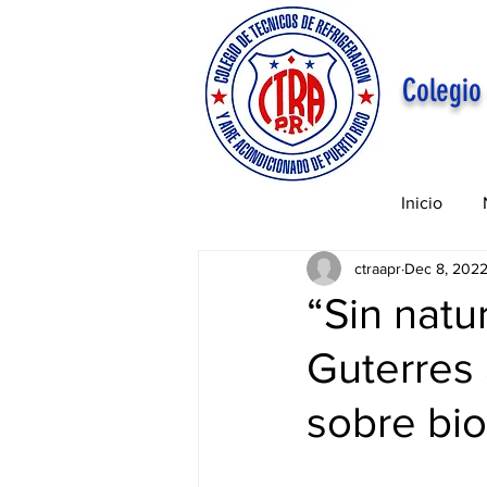
Colegio
Inicio
ctraapr
Dec 8, 202
“Sin natu
Guterres 
sobre bio