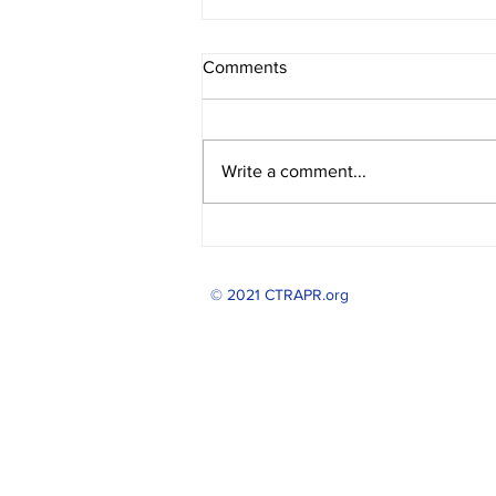
Comments
Write a comment...
Revalida de Otoño
© 2021 CTRAPR.org