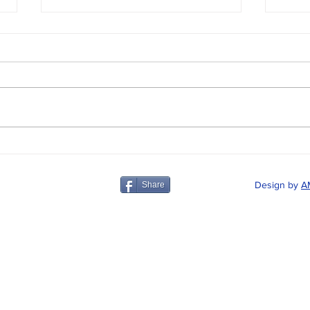
¡Renueva tu Colegiación!
Repa
Revá
Design by
A
Share