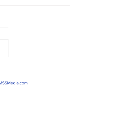
so para Examen de
lida
MSSMedia.com