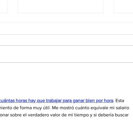
¡Renueva tu Colegiación!
Repa
Revá
cuántas horas hay que trabajar para ganar bien por hora
. Esta 
miento de forma muy útil. Me mostró cuánto equivale mi salario 
ionar sobre el verdadero valor de mi tiempo y si debería buscar 