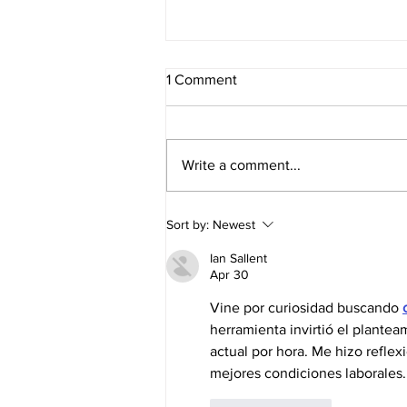
1 Comment
Write a comment...
Revalida de Otoño
Sort by:
Newest
Ian Sallent
Apr 30
Vine por curiosidad buscando 
herramienta invirtió el plantea
actual por hora. Me hizo reflex
mejores condiciones laborales.