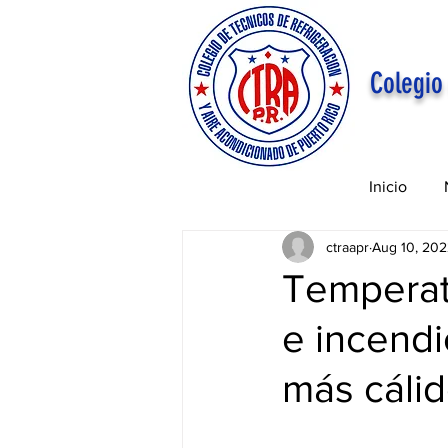
Colegio
Inicio
ctraapr
Aug 10, 20
Temperat
e incendi
más cáli