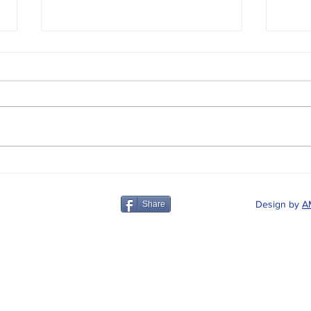
¡Renueva tu Colegiación!
Repa
Revá
Design by
A
Share