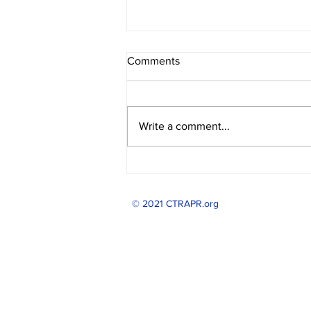
Comments
Write a comment...
Revalida de Otoño
© 2021 CTRAPR.org