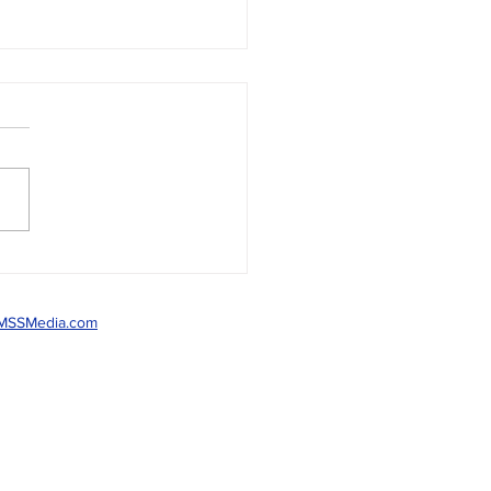
so para Examen de
lida
MSSMedia.com